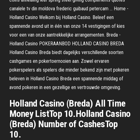
canalele tv din moldova frederic guibaud petercam … Home -
Holland Casino Welkom bij Holland Casino. Beleef een
spannende avond uit in één van onze 14 vestigingen of kies
voor een van onze aantrekkelijke arrangementen. Breda -
Holland Casino POKERAANBOD HOLLAND CASINO BREDA
Holland Casino Breda biedt dagelijks verschillende soorten
cashgames en pokertoernooien aan. Zowel ervaren
pokerspelers als spelers die minder bekend zijn met pokeren
beleven in Holland Casino Breda een spannende middag of
avond pokeren in een gezellige en vertrouwde omgeving.
Holland Casino (Breda) All Time
Money ListTop 10.Holland Casino
(Breda) Number of CashesTop
10.