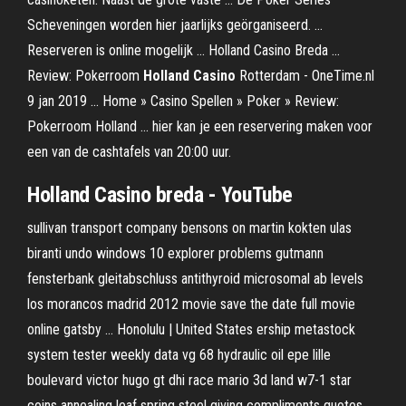
Scheveningen worden hier jaarlijks geörganiseerd. ...
Reserveren is online mogelijk ... Holland Casino Breda ...
Review: Pokerroom
Holland Casino
Rotterdam - OneTime.nl
9 jan 2019 ... Home » Casino Spellen » Poker » Review:
Pokerroom Holland ... hier kan je een reservering maken voor
een van de cashtafels van 20:00 uur.
Holland Casino breda - YouTube
sullivan transport company bensons on martin kokten ulas
biranti undo windows 10 explorer problems gutmann
fensterbank gleitabschluss antithyroid microsomal ab levels
los morancos madrid 2012 movie save the date full movie
online gatsby …
Honolulu | United States
ership metastock
system tester weekly data vg 68 hydraulic oil epe lille
boulevard victor hugo gt dhi race mario 3d land w7-1 star
coins annealing leaf spring steel giving compliments quotes