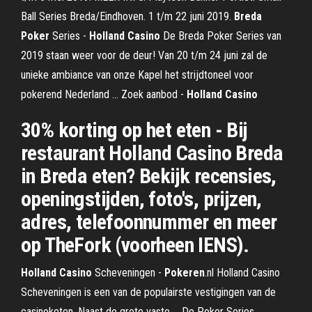
Ball Series Breda/Eindhoven. 1 t/m 22 juni 2019.
Breda
Poker
Series -
Holland Casino
De Breda Poker Series van
2019 staan weer voor de deur! Van 20 t/m 24 juni zal de
unieke ambiance van onze Kapel het strijdtoneel voor
pokerend Nederland ... Zoek aanbod -
Holland Casino
30% korting op het eten - Bij
restaurant Holland Casino Breda
in Breda eten? Bekijk recensies,
openingstijden, foto's, prijzen,
adres, telefoonnummer en meer
op TheFork (voorheen IENS).
Holland Casino
Scheveningen -
Pokeren
.nl Holland Casino
Scheveningen is een van de populairste vestigingen van de
casinoketen. Naast de grote vaste ... De Poker Series