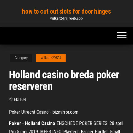
Skip
how to cut out slots for door hinges
to
vulkan24jrsj.web.app
the
content
Category
Wilkosz29504
Holland casino breda poker
reserveren
By
EDITOR
Poker Utrecht Casino - bizmirror.com
Poker
-
Holland Casino
ENSCHEDE POKER SERIES. 28 april
t/m 5 mei 2019. MEER INFO. Playtech Banner Portlet. Small